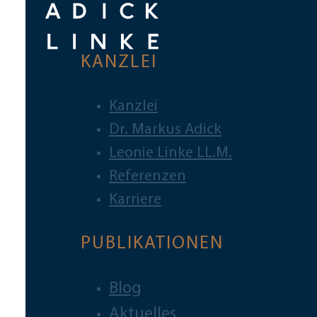
KANZLEI
Kanzlei
Dr. Markus Adick
Leonie Linke LL.M.
Referenzen
Karriere
PUBLIKATIONEN
Blog
Aktuelles