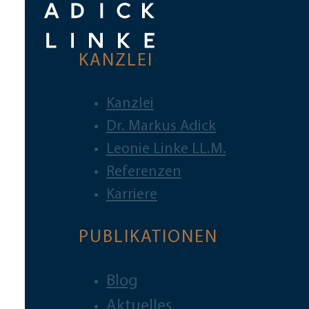
KANZLEI
Kanzlei
Dr. Markus Adick
Leonie Linke LL.M.
Referenzen
Karriere
PUBLIKATIONEN
Blog
Aktuelles