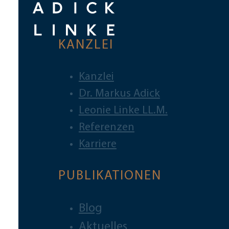
KANZLEI
Kanzlei
Dr. Markus Adick
Leonie Linke LL.M.
Referenzen
Karriere
PUBLIKATIONEN
Blog
Aktuelles